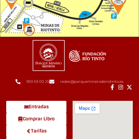
959 59 00 25
redes@parquemineroderiotinto.es
Entradas
Comprar Libro
Tarifas