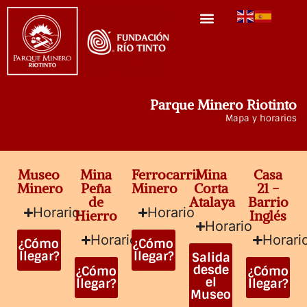
Parque Minero Riotinto
Mapa y horarios
Museo
Mina
Ferrocarril
Mina
Casa
Minero
Peña
Minero
Corta
21 -
de
Atalaya
Barrio
Horario
Horario
Hierro
Inglés
Horario
Horario
Horari
¿Cómo
¿Cómo
llegar?
llegar?
Salida
desde
¿Cómo
¿Cómo
el
llegar?
llegar?
Museo