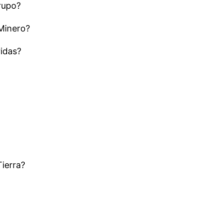
rupo?
 Minero?
ridas?
Tierra?