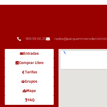
959 59 00 25
redes@parquemineroderiotinto
Entradas
Comprar Libro
Tarifas
Grupos
Mapa
FAQ