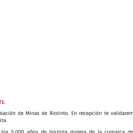
21.
blación de Minas de Riotinto. En recepción te validare
ita.
los 5.000 años de historia minera de la comarca de R