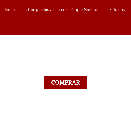
Inicio
¿Qué puedes visitar en el Parque Minero?
Entradas
el tiempo por paisajes de
COMPRAR